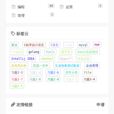
48
3


编程
运营
1

管理
标签云

算法
C程序设计语言
C语言
Java
mysql
PHP
ffmpeg
golang
VueJs
脚手架
VueJs实战项目
Intellij IDEA
Centos7
Hyperf
抖音运营
杰克韦尔奇
跌荡一百年
生成海量测试数据
企业管理
习题2-3
习题2-4
习题2-6
异常分类
File
习题2-7
习题2-8
习题2-9
习题3-3
习题3-4
习题3-5
友情链接
申请
