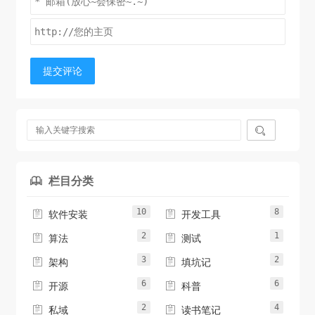
提交评论

栏目分类

10
8


软件安装
开发工具
2
1


算法
测试
3
2


架构
填坑记
6
6


开源
科普
2
4


私域
读书笔记