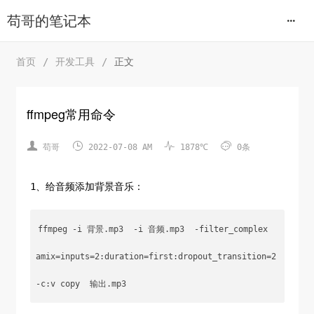
苟哥的笔记本
首页
/
开发工具
/
正文
ffmpeg常用命令




苟哥
2022-07-08 AM
1878℃
0条
1、给音频添加背景音乐：
ffmpeg -i 背景.mp3  -i 音频.mp3  -filter_complex 
amix=inputs=2:duration=first:dropout_transition=2  