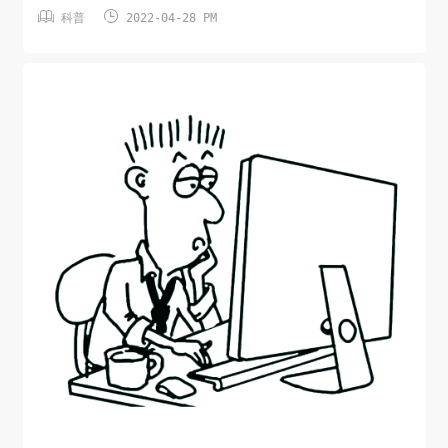
(http://images.kuryun.com/blog/typecho/1651134563.p


科普
2022-04-28 PM
3、点击左侧栏“SSL证书（应用安全）”： ![]
(http://images.kuryun.co...