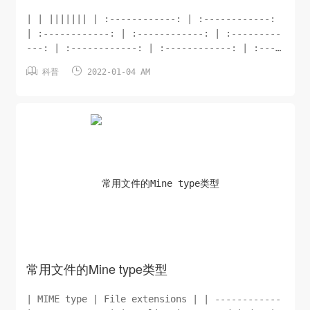
| | ||||||| | :------------: | :------------:
| :------------: | :------------: | :---------
---: | :------------: | :------------: | :----
--------: | | ![]


科普
2022-01-04 AM
(http://images.kuryun.com/blog/type...
常用文件的Mine type类型
| MIME type | File extensions | | ------------