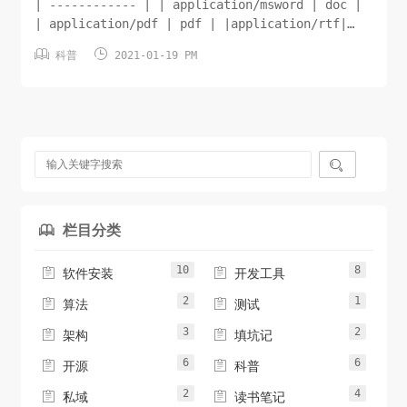
| ------------ | | application/msword | doc |
| application/pdf | pdf | |application/rtf|
rtf| |application/vnd.ms-excel| xls|


科普
2021-01-19 PM
|applicatio...

栏目分类

10
8


软件安装
开发工具
2
1


算法
测试
3
2


架构
填坑记
6
6


开源
科普
2
4


私域
读书笔记