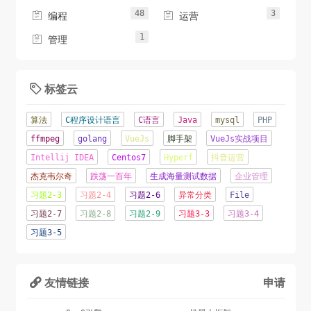
48
3


编程
运营
1

管理
标签云

算法
C程序设计语言
C语言
Java
mysql
PHP
ffmpeg
golang
VueJs
脚手架
VueJs实战项目
Intellij IDEA
Centos7
Hyperf
抖音运营
杰克韦尔奇
跌荡一百年
生成海量测试数据
企业管理
习题2-3
习题2-4
习题2-6
异常分类
File
习题2-7
习题2-8
习题2-9
习题3-3
习题3-4
习题3-5
友情链接
申请
