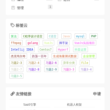
1

管理
标签云

算法
C程序设计语言
C语言
Java
mysql
PHP
ffmpeg
golang
VueJs
脚手架
VueJs实战项目
Intellij IDEA
Centos7
Hyperf
抖音运营
杰克韦尔奇
跌荡一百年
生成海量测试数据
企业管理
习题2-3
习题2-4
习题2-6
异常分类
File
习题2-7
习题2-8
习题2-9
习题3-3
习题3-4
习题3-5
友情链接
申请

SaaS引擎
机器人框架