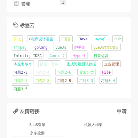
1

管理
标签云

算法
C程序设计语言
C语言
Java
mysql
PHP
ffmpeg
golang
VueJs
脚手架
VueJs实战项目
Intellij IDEA
Centos7
Hyperf
抖音运营
杰克韦尔奇
跌荡一百年
生成海量测试数据
企业管理
习题2-3
习题2-4
习题2-6
异常分类
File
习题2-7
习题2-8
习题2-9
习题3-3
习题3-4
习题3-5
友情链接
申请

SaaS引擎
机器人框架
京东捡漏