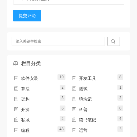
提交评论

栏目分类

10
8


软件安装
开发工具
2
1


算法
测试
3
2


架构
填坑记
6
6


开源
科普
2
4


私域
读书笔记
48
3


编程
运营