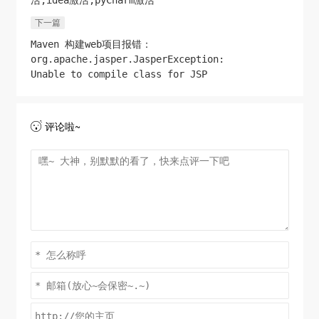
下一篇
Maven 构建web项目报错：
org.apache.jasper.JasperException:
Unable to compile class for JSP
评论啦~
