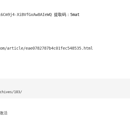
16Cm9j4-XiBVfGxAw8AIeWQ
提取码：5mat
om/article/eae0782787b4c01fec548535.html
chives/103/
并激活