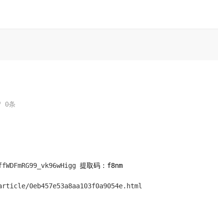

0条
ffWDFmRG99_vk96wHigg
提取码：f8nm
article/0eb457e53a8aa103f0a9054e.html