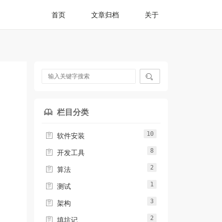
首页
文章归档
关于

栏目分类

10

软件安装
8

开发工具
2

算法
1

测试
3

架构
2

填坑记