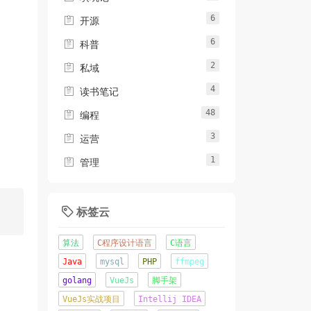
6

开源
6

科普
2

私域
4

读书笔记
48

编程
3

运营
1

管理
标签云

算法
C程序设计语言
C语言
Java
mysql
PHP
ffmpeg
golang
VueJs
脚手架
VueJs实战项目
Intellij IDEA