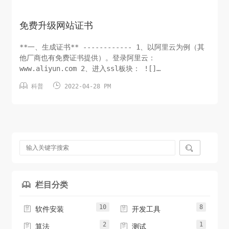
免费升级网站证书
**一、生成证书** ------------ 1、以阿里云为例（其
他厂商也有免费证书提供）。登录阿里云：
www.aliyun.com 2、进入ssl板块： ![]
(http://images.kuryun.com/blog/typecho/1651134563.p


科普
2022-04-28 PM
3、点击左侧栏“SSL证书（应用安全）”： ![]
(http://images.kuryun.co...

栏目分类

10
8


软件安装
开发工具
2
1


算法
测试