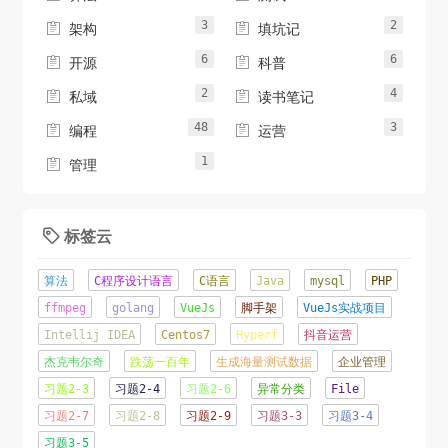
3
2


架构
填坑记
6
6


开源
科普
2
4


私域
读书笔记
48
3


编程
运营
1

管理
标签云

算法
C程序设计语言
C语言
Java
mysql
PHP
ffmpeg
golang
VueJs
脚手架
VueJs实战项目
Intellij IDEA
Centos7
Hyperf
抖音运营
杰克韦尔奇
跌荡一百年
生成海量测试数据
企业管理
习题2-3
习题2-4
习题2-6
异常分类
File
习题2-7
习题2-8
习题2-9
习题3-3
习题3-4
习题3-5