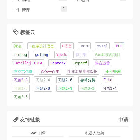
1

管理
标签云

算法
C程序设计语言
C语言
Java
mysql
PHP
ffmpeg
golang
VueJs
脚手架
VueJs实战项目
Intellij IDEA
Centos7
Hyperf
抖音运营
杰克韦尔奇
跌荡一百年
生成海量测试数据
企业管理
习题2-3
习题2-4
习题2-6
异常分类
File
习题2-7
习题2-8
习题2-9
习题3-3
习题3-4
习题3-5
友情链接
申请

SaaS引擎
机器人框架