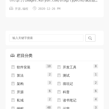
(http://images.kuryun.com/blog/typecho/疯狂数
钱.png) ![微信上墙.png]


开源
,
编程
2020-12-26 PM
(http://images.kuryun.com/blog/typecho/微信上
墙.png) ![摇一摇.png]
(http://images.kuryun.co...

栏目分类

10
8


软件安装
开发工具
2
1


算法
测试
3
2


架构
填坑记
6
6


开源
科普
2
4


私域
读书笔记
48
3


编程
运营